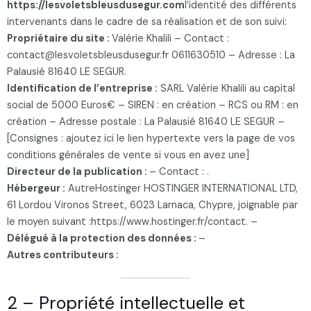
https://lesvoletsbleusdusegur.com
l’identité des différents
intervenants dans le cadre de sa réalisation et de son suivi:
Propriétaire du site :
Valérie Khalili
– Contact :
contact@lesvoletsbleusdusegur.fr
0611630510
– Adresse :
La
Palausié 81640 LE SEGUR
.
Identification de l’entreprise :
SARL
Valérie Khalili
au capital
social de
5000 Euros
€ – SIREN :
en création
– RCS ou RM :
en
création
– Adresse postale :
La Palausié 81640 LE SEGUR
–
[Consignes : ajoutez ici le lien hypertexte vers la page de vos
conditions générales de vente si vous en avez une]
Directeur de la publication :
– Contact : .
Hébergeur :
Autre
Hostinger
HOSTINGER INTERNATIONAL LTD,
61 Lordou Vironos Street, 6023 Larnaca, Chypre, joignable par
le moyen suivant :https://www.hostinger.fr/contact.
–
Délégué à la protection des données :
–
Autres contributeurs :
2 – Propriété intellectuelle et